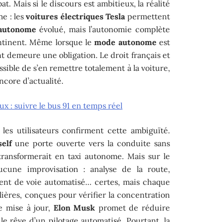
bat. Mais si le discours est ambitieux, la réalité
e : les
voitures électriques Tesla
permettent
autonome
évolué, mais l’autonomie complète
ontinent. Même lorsque le
mode autonome
est
ant demeure une obligation. Le droit français et
sible de s’en remettre totalement à la voiture,
ncore d’actualité.
ux : suivre le bus 91 en temps réel
les utilisateurs confirment cette ambiguïté.
self
une porte ouverte vers la conduite sans
transformerait en taxi autonome. Mais sur le
ucune improvisation : analyse de la route,
ment de voie automatisé… certes, mais chaque
ières, conçues pour vérifier la concentration
e mise à jour,
Elon Musk
promet de réduire
le rêve d’un pilotage automatisé. Pourtant, la