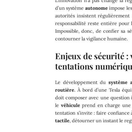
L’innovation n’a pas changé la règ
d’un système
autonome
impose les
autorités insistent régulièrement
responsabilité reste entière pour
Impossible, donc, de confier sa séc
contourner la vigilance humaine.
Enjeux de sécurité :
tentations numérique
Le développement du
système 
routière
. À bord d’une Tesla éq
doit composer avec une question 
le
véhicule
prend en charge une p
tentation s’invite : faire confiance à
tactile
, détourner un instant le re