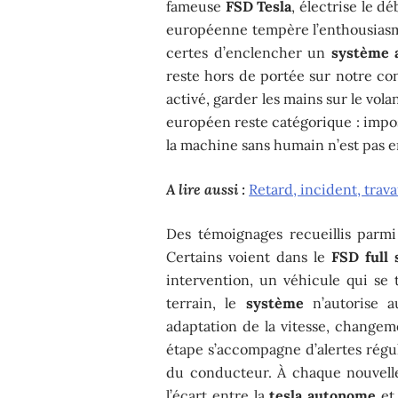
fameuse
FSD Tesla
, électrise le dé
européenne tempère l’enthousiasm
certes d’enclencher un
système 
reste hors de portée sur notre c
activé, garder les mains sur le vol
européen reste catégorique : impos
la machine sans humain n’est pas e
A lire aussi :
Retard, incident, trava
Des témoignages recueillis parmi 
Certains voient dans le
FSD full 
intervention, un véhicule qui se 
terrain, le
système
n’autorise a
adaptation de la vitesse, change
étape s’accompagne d’alertes régul
du conducteur. À chaque nouvell
l’écart entre la
tesla autonome
et 