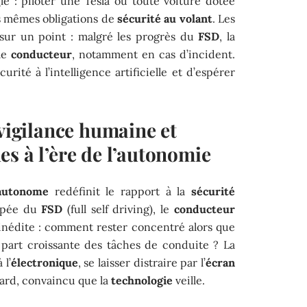
le : piloter une Tesla ou toute voiture dotée
 mêmes obligations de
sécurité au volant
. Les
 sur un point : malgré les progrès du
FSD
, la
 le
conducteur
, notamment en cas d’incident.
urité à l’intelligence artificielle et d’espérer
 vigilance humaine et
s à l’ère de l’autonomie
autonome
redéfinit le rapport à la
sécurité
uipée du
FSD
(full self driving), le
conducteur
inédite : comment rester concentré alors que
art croissante des tâches de conduite ? La
 l’
électronique
, se laisser distraire par l’
écran
gard, convaincu que la
technologie
veille.