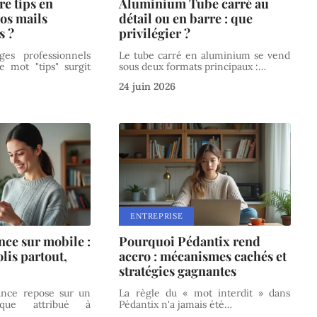
re tips en
Aluminium Tube carré au
vos mails
détail ou en barre : que
s ?
privilégier ?
es professionnels
Le tube carré en aluminium se vend
le mot "tips" surgit
sous deux formats principaux :
…
24 juin 2026
ENTREPRISE
nce sur mobile :
Pourquoi Pédantix rend
olis partout,
accro : mécanismes cachés et
stratégies gagnantes
ance repose sur un
La règle du « mot interdit » dans
nique attribué à
Pédantix n'a jamais été
…