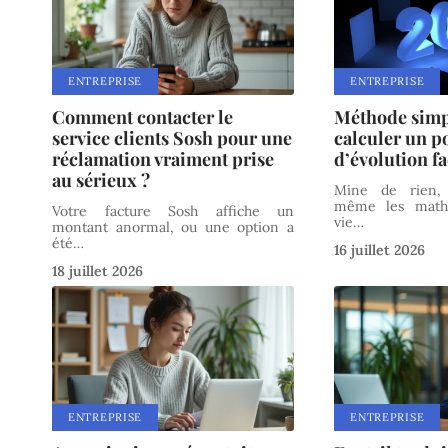
ENTREPRISE
ENTREPRISE
Comment contacter le
Méthode simp
service clients Sosh pour une
calculer un p
réclamation vraiment prise
d’évolution f
au sérieux ?
Mine de rien, 
même les mathé
Votre facture Sosh affiche un
vie
…
montant anormal, ou une option a
été
…
16 juillet 2026
18 juillet 2026
ENTREPRISE
ENTREPRISE