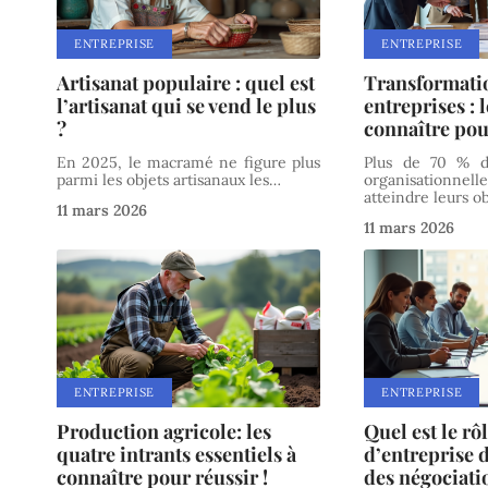
ENTREPRISE
ENTREPRISE
Artisanat populaire : quel est
Transformati
l’artisanat qui se vend le plus
entreprises : l
?
connaître pou
En 2025, le macramé ne figure plus
Plus de 70 % de
parmi les objets artisanaux les
…
organisationn
atteindre leurs ob
11 mars 2026
11 mars 2026
ENTREPRISE
ENTREPRISE
Production agricole: les
Quel est le rô
quatre intrants essentiels à
d’entreprise 
connaître pour réussir !
des négociatio