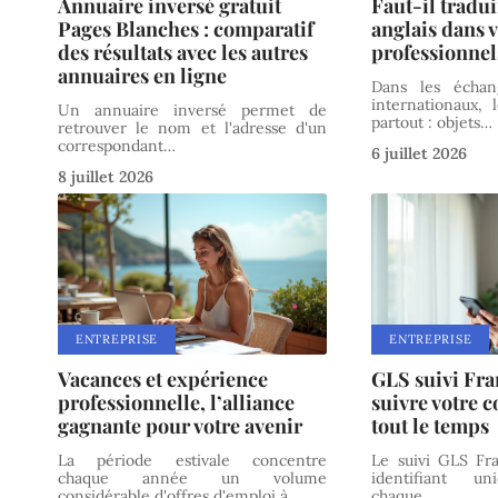
Annuaire inversé gratuit
Faut-il tradui
Pages Blanches : comparatif
anglais dans 
des résultats avec les autres
professionnel
annuaires en ligne
Dans les échang
internationaux, 
Un annuaire inversé permet de
partout : objets
…
retrouver le nom et l'adresse d'un
correspondant
…
6 juillet 2026
8 juillet 2026
ENTREPRISE
ENTREPRISE
Vacances et expérience
GLS suivi Fra
professionnelle, l’alliance
suivre votre c
gagnante pour votre avenir
tout le temps
La période estivale concentre
Le suivi GLS Fr
chaque année un volume
identifiant u
considérable d'offres d'emploi à
…
chaque
…