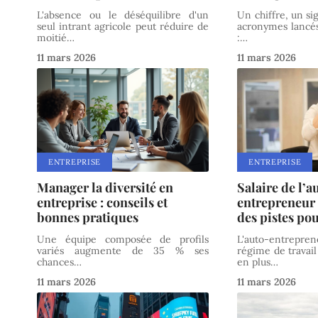
L'absence ou le déséquilibre d'un
Un chiffre, un si
seul intrant agricole peut réduire de
acronymes lancés
moitié
…
:
…
11 mars 2026
11 mars 2026
ENTREPRISE
ENTREPRISE
Manager la diversité en
Salaire de l’a
entreprise : conseils et
entrepreneur 
bonnes pratiques
des pistes pou
Une équipe composée de profils
L'auto-entrep
variés augmente de 35 % ses
régime de travail
chances
…
en plus
…
11 mars 2026
11 mars 2026