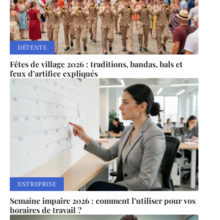
DÉTENTE
Fêtes de village 2026 : traditions, bandas, bals et
feux d’artifice expliqués
ENTREPRISE
Semaine impaire 2026 : comment l’utiliser pour vos
horaires de travail ?