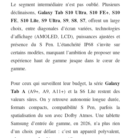
Le segment intermédiaire n’est pas oublié. Plusieurs
Galaxy Tab S10 Ultra
S10 FE+
S10
déclinaisons,
,
,
FE
S10 Lite
S9 Ultra
S9
S8
S7
,
,
,
,
,
, offrent un large
choix, entre diagonales d’écran variées, technologies
d’affichage (AMOLED, LCD), puissances ajustées et
présence du S Pen. L’étanchéité IP68 s’invite sur
certains modèles, marquant l’ambition de proposer une
expérience haut de gamme jusque dans le cœur de
gamme.
Galaxy
Pour ceux qui surveillent leur budget, la série
Tab A
(A9+, A9, A11+) et la S6 Lite restent des
valeurs sûres. On y retrouve autonomie longue durée,
formats compacts, compatibilité S Pen, parfois la
spatialisation du son avec Dolby Atmos. Une tablette
Samsung d’entrée de gamme, en 2026, n’a plus rien
d’un choix par défaut : c’est un appareil polyvalent,