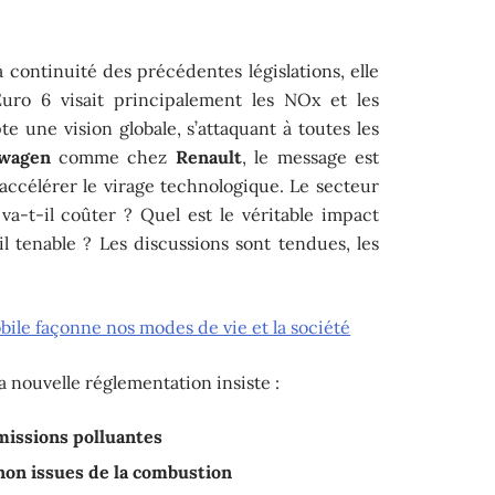
a continuité des précédentes législations, elle
ro 6 visait principalement les NOx et les
pte une vision globale, s’attaquant à toutes les
swagen
comme chez
Renault
, le message est
, accélérer le virage technologique. Le secteur
va-t-il coûter ? Quel est le véritable impact
il tenable ? Les discussions sont tendues, les
ile façonne nos modes de vie et la société
la nouvelle réglementation insiste :
missions polluantes
non issues de la combustion