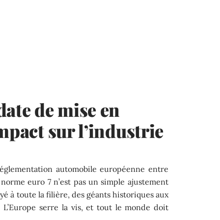
date de mise en
mpact sur l’industrie
 réglementation automobile européenne entre
 norme euro 7 n’est pas un simple ajustement
yé à toute la filière, des géants historiques aux
. L’Europe serre la vis, et tout le monde doit