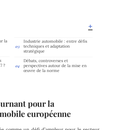
r la
Industrie automobile : entre défis
techniques et adaptation
stratégique
s
Débats, controverses et
7 ?
perspectives autour de la mise en
œuvre de la norme
ournant pour la
omobile européenne
ée comme un défi d’ampleur pour le secteur