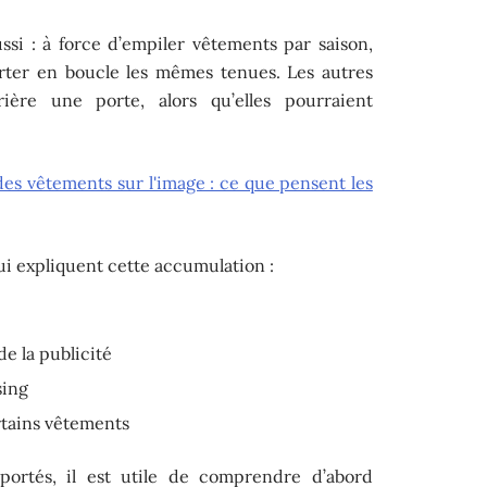
ssi : à force d’empiler vêtements par saison,
porter en boucle les mêmes tenues. Les autres
rière une porte, alors qu’elles pourraient
des vêtements sur l'image : ce que pensent les
ui expliquent cette accumulation :
e la publicité
sing
rtains vêtements
ortés, il est utile de comprendre d’abord