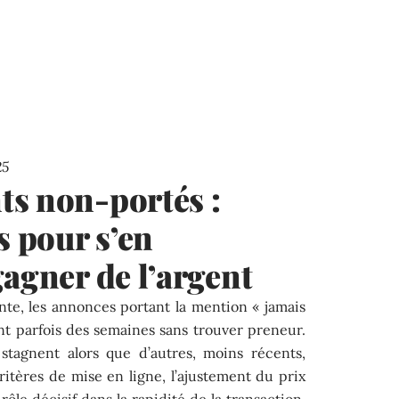
25
ts non-portés :
s pour s’en
gagner de l’argent
nte, les annonces portant la mention « jamais
ent parfois des semaines sans trouver preneur.
stagnent alors que d’autres, moins récents,
itères de mise en ligne, l’ajustement du prix
rôle décisif dans la rapidité de la transaction.