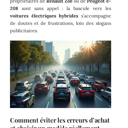
propriétaires de
Renault Zoe
ou de
Peugeot e-
208
sont sans appel : la bascule vers les
voitures électriques hybrides
s’accompagne
de doutes et de frustrations, loin des slogans
publicitaires.
Comment éviter les erreurs d’achat
et choisir un modèle réellement