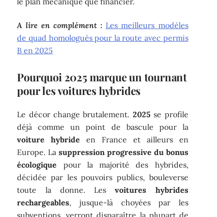
le plan mécanique que financier.
A lire en complément :
Les meilleurs modèles
de quad homologués pour la route avec permis
B en 2025
Pourquoi 2025 marque un tournant
pour les voitures hybrides
Le décor change brutalement.
2025
se profile
déjà comme un point de bascule pour la
voiture hybride
en France et ailleurs en
Europe. La
suppression progressive du bonus
écologique
pour la majorité des hybrides,
décidée par les pouvoirs publics, bouleverse
toute la donne. Les
voitures hybrides
rechargeables
, jusque-là choyées par les
subventions, verront disparaître la plupart de